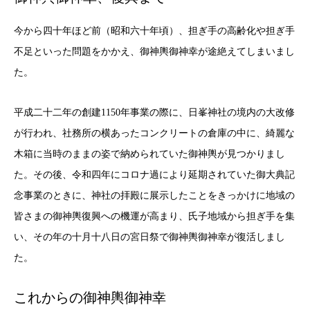
今から四十年ほど前（昭和六十年頃）、担ぎ手の高齢化や担ぎ手
不足といった問題をかかえ、御神輿御神幸が途絶えてしまいまし
た。
平成二十二年の創建1150年事業の際に、日峯神社の境内の大改修
が行われ、社務所の横あったコンクリートの倉庫の中に、綺麗な
木箱に当時のままの姿で納められていた御神輿が見つかりまし
た。その後、令和四年にコロナ過により延期されていた御大典記
念事業のときに、神社の拝殿に展示したことをきっかけに地域の
皆さまの御神輿復興への機運が高まり、氏子地域から担ぎ手を集
い、その年の十月十八日の宮日祭で御神輿御神幸が復活しまし
た。
これからの御神輿御神幸