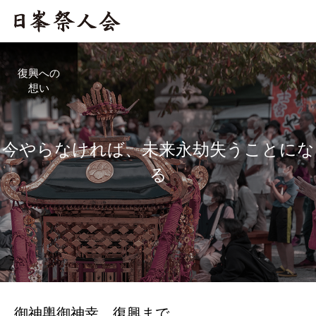
復興への
想い
今
や
ら
な
け
れ
ば
、
未
来
永
劫
失
う
こ
と
に
な
る
御神輿御神幸、復興まで